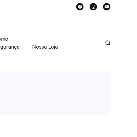
smo
egurança
Nossa Loja