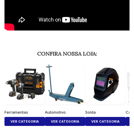
CONFIRA NOSSA LOJA:
Ferramentas
Automotivo
Solda
Cas
VER CATEGORIA
VER CATEGORIA
VER CATEGORIA
V