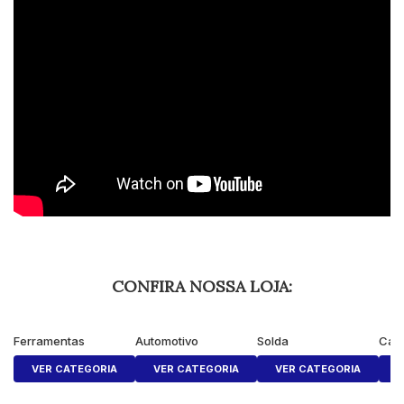
CONFIRA NOSSA LOJA:
Ferramentas
Automotivo
Solda
Cas
VER CATEGORIA
VER CATEGORIA
VER CATEGORIA
V