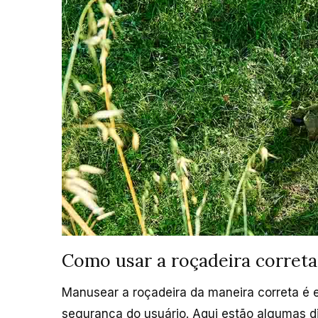
Como usar a roçadeira corret
Manusear a roçadeira da maneira correta é es
segurança do usuário. Aqui estão algumas d