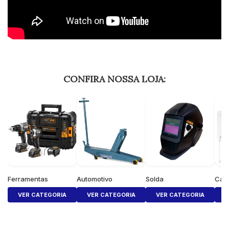
CONFIRA NOSSA LOJA:
Ferramentas
Automotivo
Solda
Cas
VER CATEGORIA
VER CATEGORIA
VER CATEGORIA
V