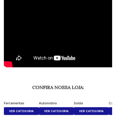
CONFIRA NOSSA LOJA:
Ferramentas
Automotivo
Solda
Cas
VER CATEGORIA
VER CATEGORIA
VER CATEGORIA
V