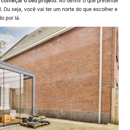
a começar o seu projeto
. Ao definir o que pretende
il. Ou seja, você vai ter um norte do que escolher e
o por lá.