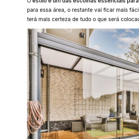
O
estilo é um das escolhas essenciais par
para essa área, o restante vai ficar mais fác
terá mais certeza de tudo o que será colocad