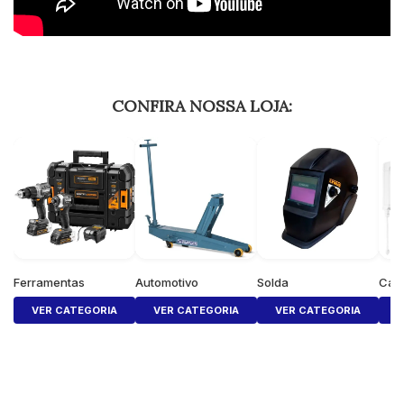
CONFIRA NOSSA LOJA:
Ferramentas
Automotivo
Solda
Cas
VER CATEGORIA
VER CATEGORIA
VER CATEGORIA
V