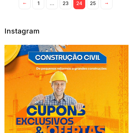
1
…
23
24
25
Instagram