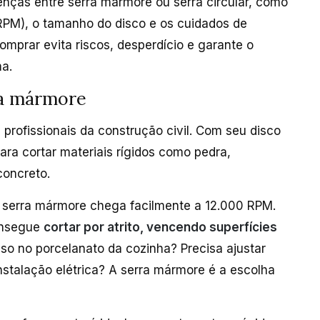
renças entre serra mármore ou serra circular, como
 (RPM), o tamanho do disco e os cuidados de
omprar evita riscos, desperdício e garante o
ma.
ra mármore
rofissionais da construção civil. Com seu disco
ara cortar materiais rígidos como pedra,
concreto.
a serra mármore chega facilmente a 12.000 RPM.
consegue
cortar por atrito, vencendo superfícies
so no porcelanato da cozinha? Precisa ajustar
stalação elétrica? A serra mármore é a escolha