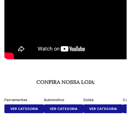
CONFIRA NOSSA LOJA:
Ferramentas
Automotivo
Solda
Cas
VER CATEGORIA
VER CATEGORIA
VER CATEGORIA
V